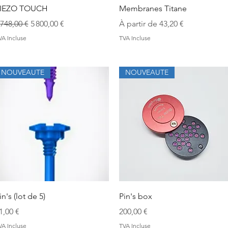
Aperçu rapide
Aperçu rapide
IEZO TOUCH
Membranes Titane
rix original
Prix promotionnel
Prix promotionnel
 748,00 €
5 800,00 €
À partir de
43,20 €
VA Incluse
TVA Incluse
NOUVEAUTE
NOUVEAUTE
Aperçu rapide
Aperçu rapide
in's (lot de 5)
Pin's box
rix
Prix
1,00 €
200,00 €
VA Incluse
TVA Incluse