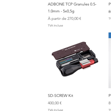
Aperçu rapide
ADBONE TCP Granules 0.5-
P
1.0mm - 5x0,5g
P
8
Prix promotionnel
À partir de
270,00 €
T
TVA Incluse
Aperçu rapide
SD-SCREW Kit
P
Prix
P
400,00 €
8
TVA Incluse
T