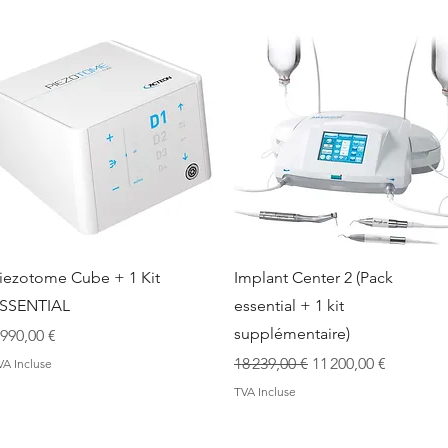
Aperçu rapide
Aperçu rapide
iezotome Cube + 1 Kit
Implant Center 2 (Pack
SSENTIAL
essential + 1 kit
supplémentaire)
rix
 990,00 €
Prix original
Prix promotionnel
18 239,00 €
11 200,00 €
VA Incluse
TVA Incluse