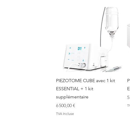
Aperçu rapide
PIEZOTOME CUBE avec 1 kit
P
ESSENTIAL + 1 kit
E
supplémentaire
P
5
Prix
6 500,00 €
T
TVA Incluse