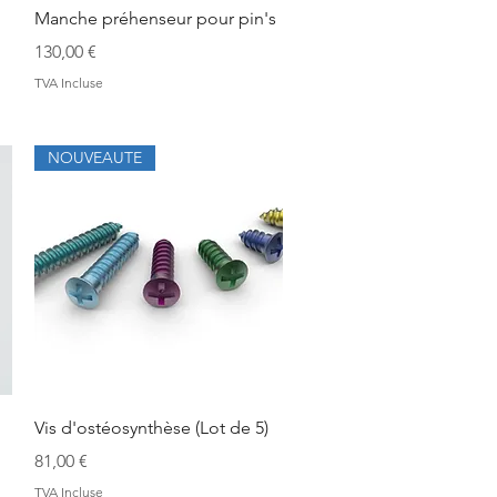
Aperçu rapide
Manche préhenseur pour pin's
Prix
130,00 €
TVA Incluse
NOUVEAUTE
Aperçu rapide
Vis d'ostéosynthèse (Lot de 5)
Prix
81,00 €
TVA Incluse