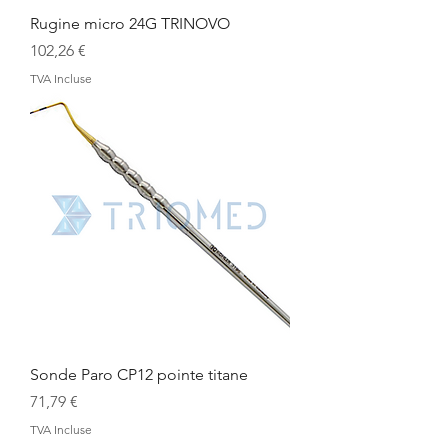
Rugine micro 24G TRINOVO
Prix
102,26 €
TVA Incluse
Sonde Paro CP12 pointe titane
Prix
71,79 €
TVA Incluse