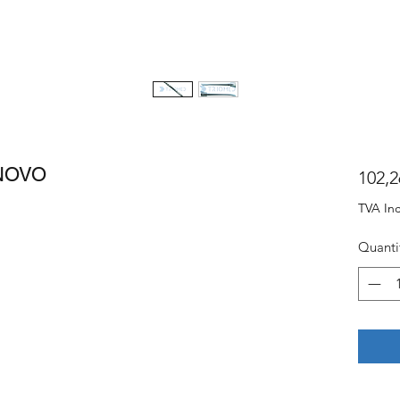
INOVO
102,2
TVA Inc
Quanti