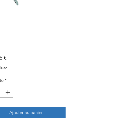
Prix
6 €
luse
té
*
Ajouter au panier