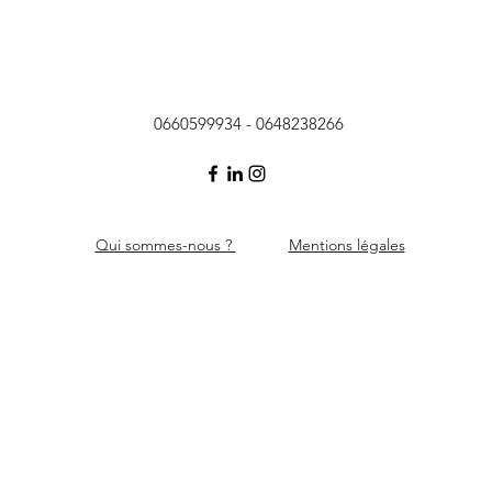
0660599934 - 0648238266
Qui sommes-nous ?
Mentions légales