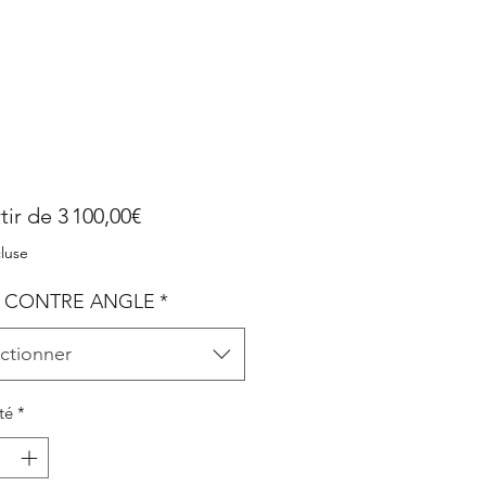
Prix
tir de
3 100,00€
promotionnel
luse
 CONTRE ANGLE
*
ctionner
té
*