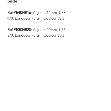
cercle
Ref PE40HR16
: Aiguille 16mm, USP
4/0, Longueur 75 cm, Couleur Vert
Ref PE30HR20
: Aiguille 20mm, USP
3/0, Longueur 75 cm, Couleur Vert
Aiguille Reverse Cutting – 3/8 de
cercle
Ref PE40DS19
: Aiguille 19mm, USP
4/0, Longueur 75 cm, Couleur Vert
Ref PE30DS19
: Aiguille 19mm, USP
3/0, Longueur 75 cm, Couleur Vert
Aiguille à corps rond - tapercut point –
3/8 cercle