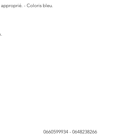
t approprié. - Coloris bleu.
m.
0660599934 - 0648238266