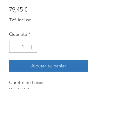
Prix
79,45 €
TVA Incluse
Quantité
*
Ajouter au panier
Curette de Lucas
Ref 7659-S
Taille : Maxi
Matériau: Inox Médical
Made in Germany